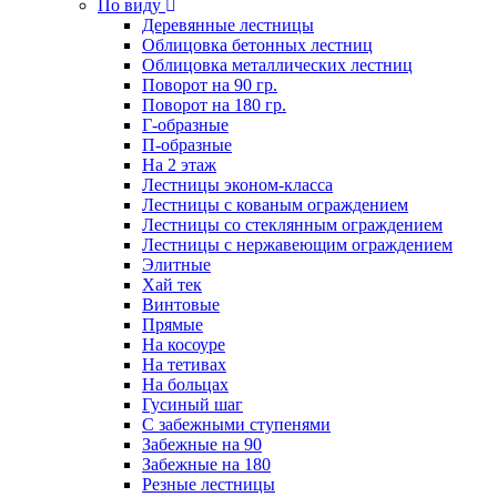
По виду
Деревянные лестницы
Облицовка бетонных лестниц
Облицовка металлических лестниц
Поворот на 90 гр.
Поворот на 180 гр.
Г-образные
П-образные
На 2 этаж
Лестницы эконом-класса
Лестницы с кованым ограждением
Лестницы со стеклянным ограждением
Лестницы с нержавеющим ограждением
Элитные
Хай тек
Винтовые
Прямые
На косоуре
На тетивах
На больцах
Гусиный шаг
С забежными ступенями
Забежные на 90
Забежные на 180
Резные лестницы