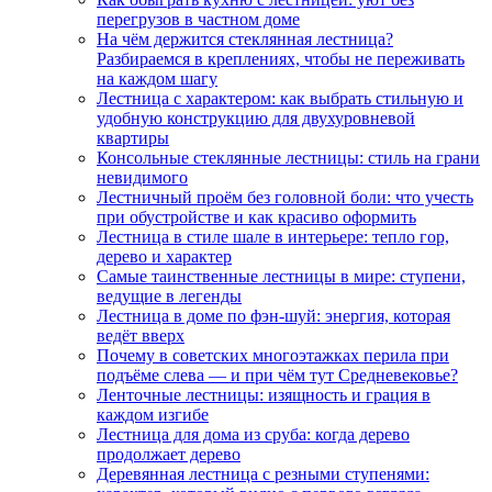
перегрузов в частном доме
На чём держится стеклянная лестница?
Разбираемся в креплениях, чтобы не переживать
на каждом шагу
Лестница с характером: как выбрать стильную и
удобную конструкцию для двухуровневой
квартиры
Консольные стеклянные лестницы: стиль на грани
невидимого
Лестничный проём без головной боли: что учесть
при обустройстве и как красиво оформить
Лестница в стиле шале в интерьере: тепло гор,
дерево и характер
Самые таинственные лестницы в мире: ступени,
ведущие в легенды
Лестница в доме по фэн-шуй: энергия, которая
ведёт вверх
Почему в советских многоэтажках перила при
подъёме слева — и при чём тут Средневековье?
Ленточные лестницы: изящность и грация в
каждом изгибе
Лестница для дома из сруба: когда дерево
продолжает дерево
Деревянная лестница с резными ступенями: