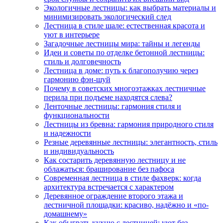
Экологичные лестницы: как выбрать материалы и
минимизировать экологический след
Лестница в стиле шале: естественная красота и
уют в интерьере
Загадочные лестницы мира: тайны и легенды
Идеи и советы по отделке бетонной лестницы:
стиль и долговечность
Лестница в доме: путь к благополучию через
гармонию фэн-шуй
Почему в советских многоэтажках лестничные
перила при подъеме находятся слева?
Ленточные лестницы: гармония стиля и
функциональности
Лестницы из бревна: гармония природного стиля
и надежности
Резные деревянные лестницы: элегантность, стиль
и индивидуальность
Как состарить деревянную лестницу и не
облажаться: браширование без пафоса
Современная лестница в стиле фахверк: когда
архитектура встречается с характером
Деревянное ограждение второго этажа и
лестничной площадки: красиво, надёжно и «по-
домашнему»
Как обыграть кухню с лестницей: уют без