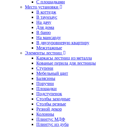
С площадками
Место установки
В коттедж
В таунхаус
На дачу
Для дома
В баню
На мансарду
В двухуровневую квартиру
Межэтажные
Элементы лестниц
Каркасы лестниц из металла
Кованые перила для лестницы
Ступени
Мебельный щит
Балясины
Поручни
Площадки
Подступенок
Столбы заходные
Столбы резные
Резной декор
Колонны
Плинтус МДФ
Плинтус из дуба