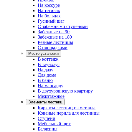
На косоуре
На тетивах
На больцах
Гусиный шаг
С забежными ступенями
Забежные на 90
Забежные на 180
Резные лестницы
С площадками
Место установки
В коттедж
В таунхаус
На дачу
Для дома
В баню
На мансарду
В двухуровневую квартиру
Межэтажные
Элементы лестниц
Каркасы лестниц из металла
Кованые перила для лестницы
Ступени
Мебельный щит
Балясины