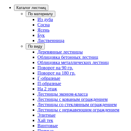
Каталог лестниц
По материалу
Из дуба
Сосна
Ясень
Бук
Лиственница
По виду
Деревянные лестницы
Облицовка бетонных лестниц
Облицовка металлических лестниц
Поворот на 90 гр.
Поворот на 180 гр.
Г-образные
П-образные
На 2 этаж
Лестницы эконом-класса
Лестницы с кованым ограждением
Лестницы со стеклянным ограждением
Лестницы с нержавеющим ограждением
Элитные
Хай тек
Винтовые
Прямые