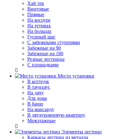
Хай тек
Винтовые
Прямые
На косоуре
На тетивах
На больцах
Гусиный шаг
С забежными ступенями
Забежные на 90
Забежные на 180
Резные лестницы
С площадками
Место установки
В коттедж
В таунхаус
На дачу
Для дома
В баню
На мансарду
В двухуровневую квартиру
Межэтажные
Элементы лестниц
Каркасы лестниц из металла