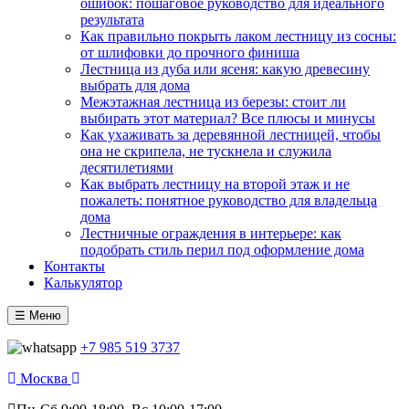
ошибок: пошаговое руководство для идеального
результата
Как правильно покрыть лаком лестницу из сосны:
от шлифовки до прочного финиша
Лестница из дуба или ясеня: какую древесину
выбрать для дома
Межэтажная лестница из березы: стоит ли
выбирать этот материал? Все плюсы и минусы
Как ухаживать за деревянной лестницей, чтобы
она не скрипела, не тускнела и служила
десятилетиями
Как выбрать лестницу на второй этаж и не
пожалеть: понятное руководство для владельца
дома
Лестничные ограждения в интерьере: как
подобрать стиль перил под оформление дома
Контакты
Калькулятор
☰ Меню
+7 985 519 3737
Москва