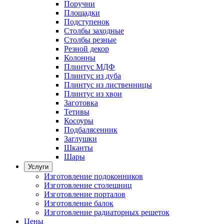
Поручни
Площадки
Подступенок
Столбы заходные
Столбы резные
Резной декор
Колонны
Плинтус МДФ
Плинтус из дуба
Плинтус из лиственницы
Плинтус из хвои
Заготовка
Тетивы
Косоуры
Подбалясенник
Заглушки
Шканты
Шары
Услуги
Изготовление подоконников
Изготовление столешниц
Изготовление порталов
Изготовление балок
Изготовление радиаторных решеток
Цены