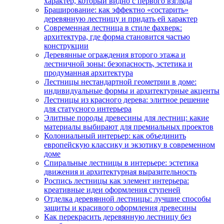
характер, который видно с первого взгляда
Браширование: как эффектно «состарить»
деревянную лестницу и придать ей характер
Современная лестница в стиле фахверк:
архитектура, где форма становится частью
конструкции
Деревянные ограждения второго этажа и
лестничной зоны: безопасность, эстетика и
продуманная архитектура
Лестницы нестандартной геометрии в доме:
индивидуальные формы и архитектурные акценты
Лестницы из красного дерева: элитное решение
для статусного интерьера
Элитные породы древесины для лестниц: какие
материалы выбирают для премиальных проектов
Колониальный интерьер: как объединить
европейскую классику и экзотику в современном
доме
Спиральные лестницы в интерьере: эстетика
движения и архитектурная выразительность
Роспись лестницы как элемент интерьера:
креативные идеи оформления ступеней
Отделка деревянной лестницы: лучшие способы
защиты и красивого оформления древесины
Как перекрасить деревянную лестницу без