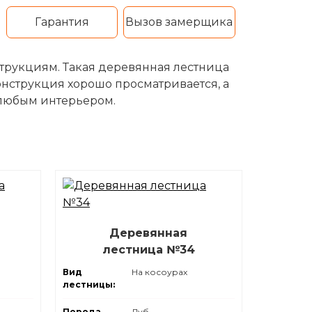
Гарантия
Вызов замерщика
струкциям. Такая деревянная лестница
онструкция хорошо просматривается, а
 любым интерьером.
Деревянная
лестница №34
Вид
На косоурах
лестницы:
Порода
Дуб