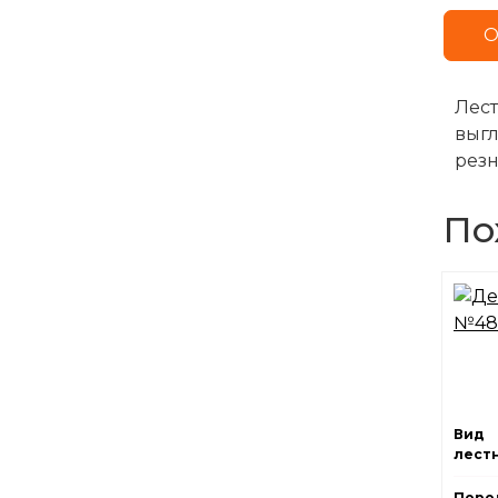
О
Лест
выгл
резн
По
Вид
лест
Поро