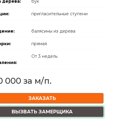
 дерева:
бук
ции:
пригласительные ступени
дение:
балясины из дерева
орки:
прямая
От
3 недель
вления:
0 000 за м/п.
ЗАКАЗАТЬ
ВЫЗВАТЬ ЗАМЕРЩИКА