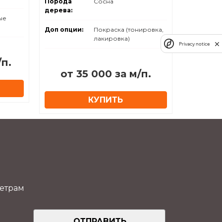
Порода
Сосна
дерева:
ые
Доп опции:
Покраска (тонировка,
лакировка)
Privacy notice
/п.
от 35 000 за м/п.
КУПИТЬ
метрам
ОТПРАВИТЬ