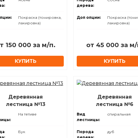
а:
дерева:
пции:
Покраска (тонировка,
Доп опции:
Покраска (тони
лакировка)
лакировка)
т 150 000 за м/п.
от 45 000 за м/
КУПИТЬ
КУПИТЬ
Деревянная
Деревянная
лестница №13
лестница №6
На тетиве
Вид
спиральная
ницы:
лестницы:
да
Бук
Порода
дуб
а:
дерева: