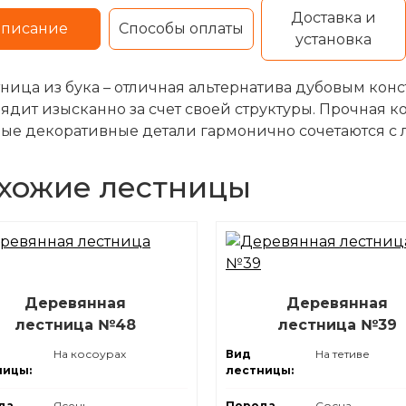
Доставка и
писание
Способы оплаты
установка
ница из бука – отличная альтернатива дубовым кон
ядит изысканно за счет своей структуры. Прочная к
ые декоративные детали гармонично сочетаются с
хожие лестницы
Деревянная
Деревянная
лестница №48
лестница №39
На косоурах
Вид
На тетиве
ницы:
лестницы:
да
Ясень
Порода
Сосна