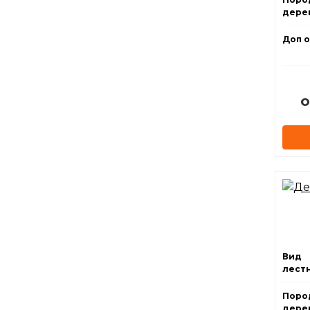
дерев
Доп о
о
Вид
лест
Поро
дерев