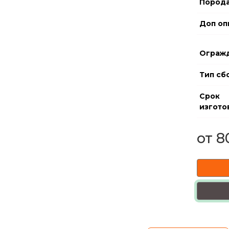
Порода
Доп оп
Ограж
Тип сб
Срок
изгото
от 8