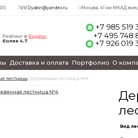
:00.
V.V.Dyakin@yandex.ru
Москва, 41 км МКАД внеш.
+7 985 519 
+7 495 748 
Рейтинг в
Яндекс
более 4.7
+7 926 019 
ны
Доставка и оплата
Портфолио
О комп
ые лестницы
>
Деревянная лестница №4
Де
ле
Вид ле