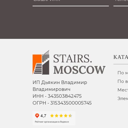
КАТ
По 
По 
ИП Дьякин Владимир
Владимирович
Мест
ИНН - 343503842475
Эле
ОГРН - 315343500005745