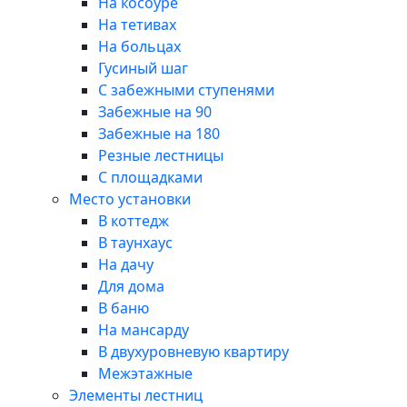
На косоуре
На тетивах
На больцах
Гусиный шаг
С забежными ступенями
Забежные на 90
Забежные на 180
Резные лестницы
С площадками
Место установки
В коттедж
В таунхаус
На дачу
Для дома
В баню
На мансарду
В двухуровневую квартиру
Межэтажные
Элементы лестниц