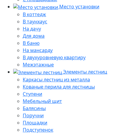
Место установки
В коттедж
В таунхаус
На дачу
Для дома
В баню
На мансарду
В двухуровневую квартиру
Межэтажные
Элементы лестниц
Каркасы лестниц из металла
Кованые перила для лестницы
Ступени
Мебельный щит
Балясины
Поручни
Площадки
Подступенок