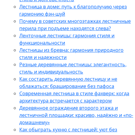
Лестница в доме: путь к благополучию через
гармонию фэн-шуй
Почему в советских многоэтажках лестничные
перила при подъеме находятся слева?
Ленточные лестницы: гармония стиля и
функциональности
Лестницы из бревна: гармония природного
стиля и надежности
Резные деревянные лестницы: элегантность,
стиль и индивидуальность
Как состарить деревянную лестницу и не
облажаться: браширование без пафоса
Современная лестница в стиле фахверк: когда
архитектура встречается с характером
Деревянное ограждение второго этажа и
лестничной площадки: красиво, надёжно и «по-
домашнему»
Как обыграть кухню с лестницей: уют без