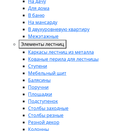
На дачу
Для дома
В баню
На мансарду
В двухуровневую квартиру
Межэтажные
Элементы лестниц
Каркасы лестниц из металла
Кованые перила для лестницы
Ступени
Мебельный щит
Балясины
Поручни
Площадки
Подступенок
Столбы заходные
Столбы резные
Резной декор
Колонны