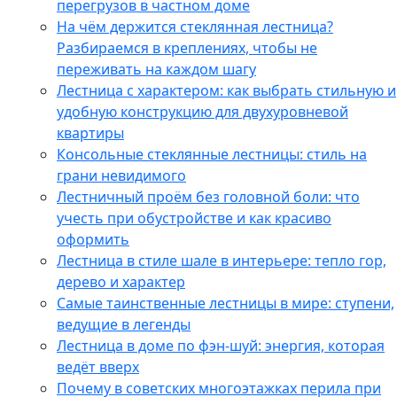
перегрузов в частном доме
На чём держится стеклянная лестница?
Разбираемся в креплениях, чтобы не
переживать на каждом шагу
Лестница с характером: как выбрать стильную и
удобную конструкцию для двухуровневой
квартиры
Консольные стеклянные лестницы: стиль на
грани невидимого
Лестничный проём без головной боли: что
учесть при обустройстве и как красиво
оформить
Лестница в стиле шале в интерьере: тепло гор,
дерево и характер
Самые таинственные лестницы в мире: ступени,
ведущие в легенды
Лестница в доме по фэн-шуй: энергия, которая
ведёт вверх
Почему в советских многоэтажках перила при