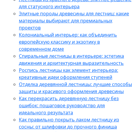
для статусного интерьера
Элитные породы древесины для лестниц: какие
материалы выбирают для премиальных
проектов
Колониальный интерьер: как объединить
европейскую классику и экзотику в
современном доме
Спиральные лестницы в интерьере: эстетика
движения и архитектурная выразительность
Роспись лестницы как элемент интерьера:
креативные идеи оформления ступеней
Отделка деревянной лестницы: лучшие способы
защиты и красивого оформления древесины
Как перекрасить деревянную лестницу без
ошибок: пошаговое руководство для
идеального результата
Как правильно покрыть лаком лестницу из
сосны: от шлифовки до прочного финиша