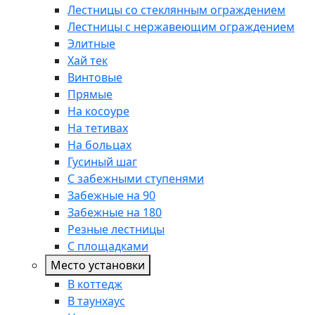
Лестницы со стеклянным ограждением
Лестницы с нержавеющим ограждением
Элитные
Хай тек
Винтовые
Прямые
На косоуре
На тетивах
На больцах
Гусиный шаг
С забежными ступенями
Забежные на 90
Забежные на 180
Резные лестницы
С площадками
Место установки
В коттедж
В таунхаус