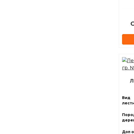
О
Л
Вид
лест
Поро
дерев
Доп о