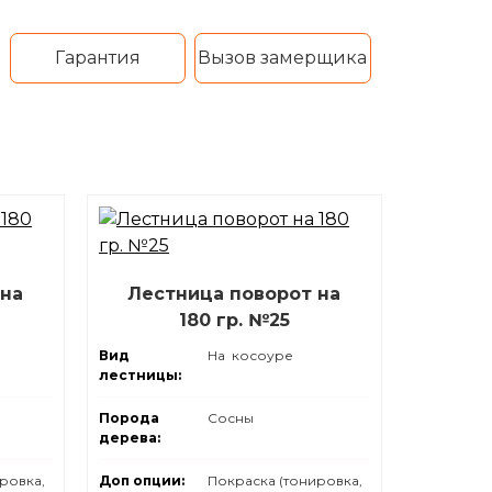
Гарантия
Вызов замерщика
 на
Лестница поворот на
180 гр. №25
Вид
На косоуре
лестницы:
Порода
Сосны
дерева:
ровка,
Доп опции:
Покраска (тонировка,