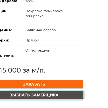
 дерева:
ясень
ции:
Покраска (тонировка,
лакировка)
ение:
Балясина дерево
орки:
Прямой
От 4-х недель
вления:
145 000 за м/п.
ЗАКАЗАТЬ
ВЫЗВАТЬ ЗАМЕРЩИКА