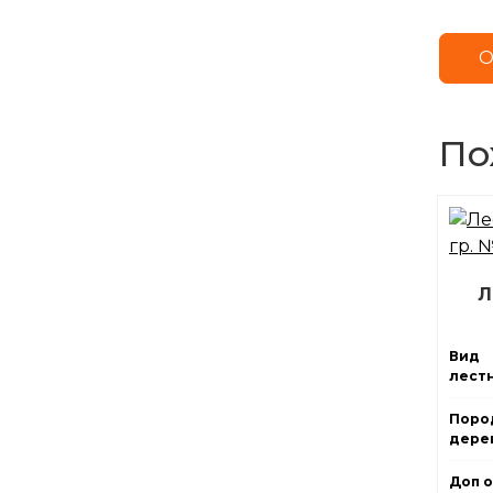
О
По
Л
Вид
лест
Поро
дерев
Доп о