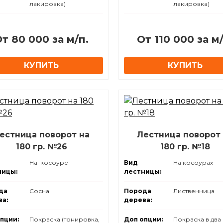
лакировка)
лакировка)
т 80 000 за м/п.
От 110 000 за м/
КУПИТЬ
КУПИТЬ
естница поворот на
Лестница поворот
180 гр. №26
180 гр. №18
На косоуре
Вид
На косоурах
ницы:
лестницы:
да
Сосна
Порода
Лиственница
а:
дерева:
пции:
Покраска (тонировка,
Доп опции:
Покраска в два