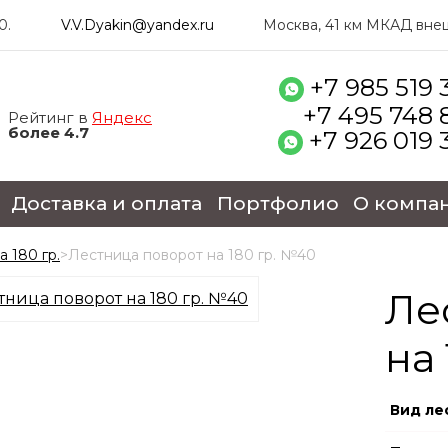
0.
V.V.Dyakin@yandex.ru
Москва, 41 км МКАД внеш.
+7 985 519 
+7 495 748 
Рейтинг в
Яндекс
более 4.7
+7 926 019 
Доставка и оплата
Портфолио
О компа
 180 гр.
>
Лестница поворот на 180 гр. №40
Ле
на
Вид ле