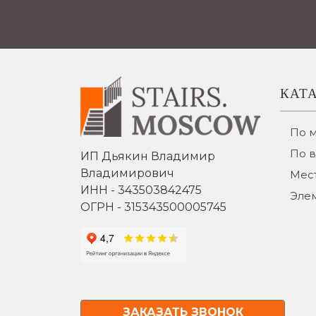
КАТ
По 
По 
ИП Дьякин Владимир
Владимирович
Мест
ИНН - 343503842475
Эле
ОГРН - 315343500005745
ЗАКАЗАТЬ ЗВОНОК