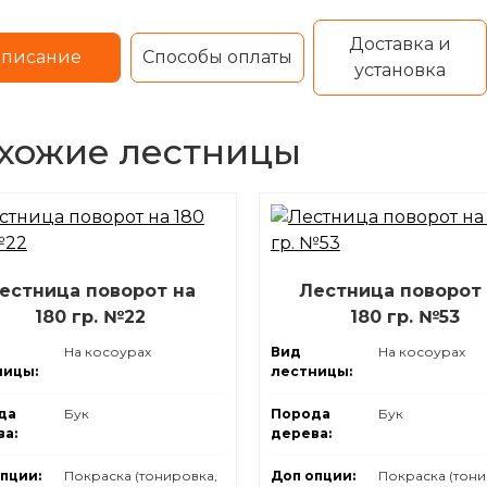
Доставка и
писание
Способы оплаты
установка
хожие лестницы
естница поворот на
Лестница поворот
180 гр. №22
180 гр. №53
На косоурах
Вид
На косоурах
ницы:
лестницы:
да
Бук
Порода
Бук
а:
дерева:
пции:
Покраска (тонировка,
Доп опции:
Покраска (тони