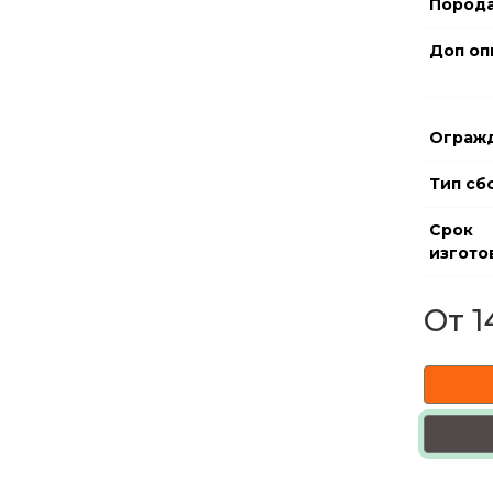
Порода
Доп оп
Огражд
Тип сб
Срок
изгото
⁠От 