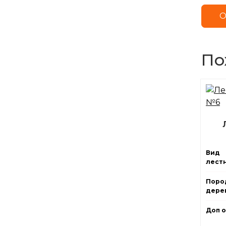
О
По
Вид
лест
Поро
дерев
Доп 