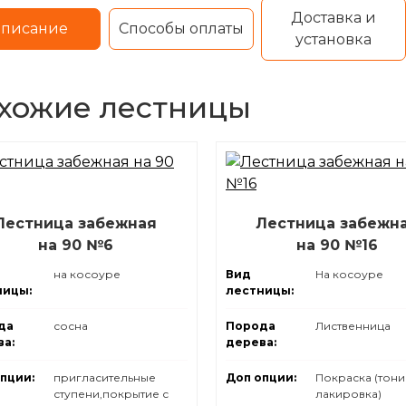
Доставка и
писание
Способы оплаты
установка
хожие лестницы
Лестница забежная
Лестница забежн
на 90 №6
на 90 №16
на косоуре
Вид
На косоуре
ницы:
лестницы:
да
сосна
Порода
Лиственница
а:
дерева:
опции:
пригласительные
Доп опции:
Покраска (тони
ступени,покрытие с
лакировка)