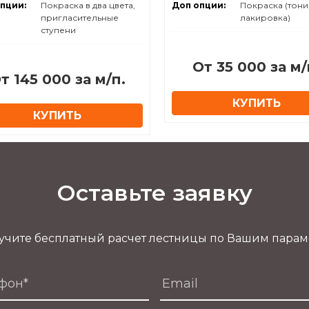
пции:
Покраска в два цвета,
Доп опции:
Покраска (тони
пригласительные
лакировка)
ступени
От 35 000 за м/
т 145 000 за м/п.
КУПИТЬ
КУПИТЬ
Оставьте заявку
учите бесплатный расчет лестницы по Вашим пара