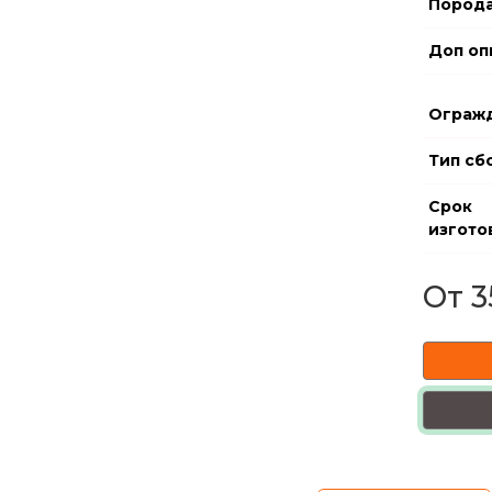
Порода
Доп оп
Ограж
Тип сб
Срок
изгото
От 3