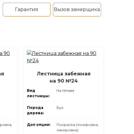
Гарантия
Вызов замерщика
ая
Лестница забежная
на 90 №24
Вид
На тетиве
лестницы:
Порода
Бук
дерева:
ровка,
Доп опции:
Покраска (тонировка,
лакировка)