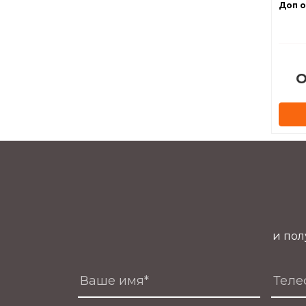
Доп о
О
и пол