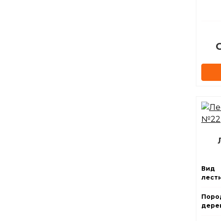
Вид
лест
Поро
дерев