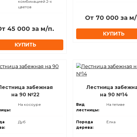
комбинацией 2-х
цветов
От 70 000 за м/
От 45 000 за м/п.
КУПИТЬ
КУПИТЬ
Лестница забежная
Лестница забежн
на 90 №22
на 90 №14
На косоуре
Вид
На тетиве
ницы:
лестницы:
да
Дуб
Порода
Ёлка
а:
дерева: