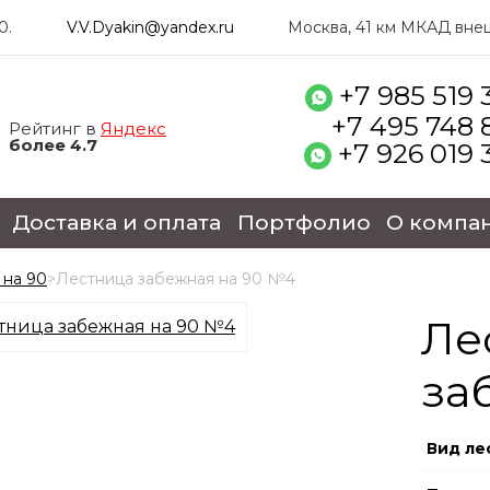
0.
V.V.Dyakin@yandex.ru
Москва, 41 км МКАД внеш.
+7 985 519 
+7 495 748 
Рейтинг в
Яндекс
более 4.7
+7 926 019 
Доставка и оплата
Портфолио
О компа
 на 90
>
Лестница забежная на 90 №4
Ле
за
Вид ле