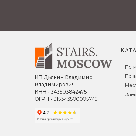
КАТ
По 
По 
ИП Дьякин Владимир
Владимирович
Мест
ИНН - 343503842475
Эле
ОГРН - 315343500005745