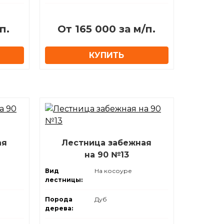
п.
⁠От 165 000 за м/п.
КУПИТЬ
ая
Лестница забежная
на 90 №13
Вид
На косоуре
лестницы:
Порода
Дуб
дерева: