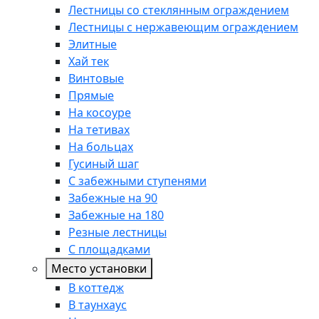
Лестницы со стеклянным ограждением
Лестницы с нержавеющим ограждением
Элитные
Хай тек
Винтовые
Прямые
На косоуре
На тетивах
На больцах
Гусиный шаг
С забежными ступенями
Забежные на 90
Забежные на 180
Резные лестницы
С площадками
Место установки
В коттедж
В таунхаус