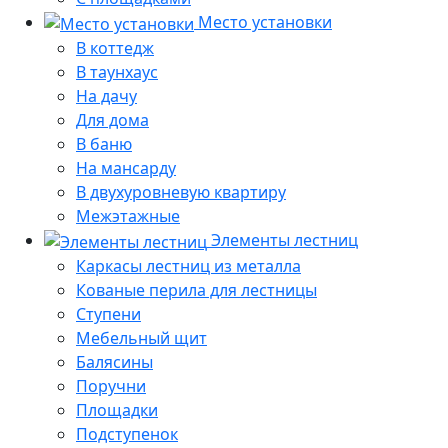
Место установки
В коттедж
В таунхаус
На дачу
Для дома
В баню
На мансарду
В двухуровневую квартиру
Межэтажные
Элементы лестниц
Каркасы лестниц из металла
Кованые перила для лестницы
Ступени
Мебельный щит
Балясины
Поручни
Площадки
Подступенок