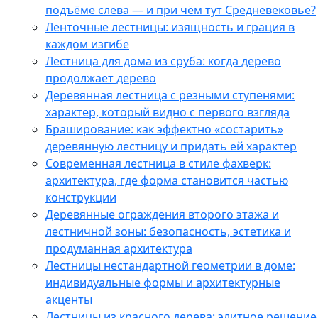
подъёме слева — и при чём тут Средневековье?
Ленточные лестницы: изящность и грация в
каждом изгибе
Лестница для дома из сруба: когда дерево
продолжает дерево
Деревянная лестница с резными ступенями:
характер, который видно с первого взгляда
Браширование: как эффектно «состарить»
деревянную лестницу и придать ей характер
Современная лестница в стиле фахверк:
архитектура, где форма становится частью
конструкции
Деревянные ограждения второго этажа и
лестничной зоны: безопасность, эстетика и
продуманная архитектура
Лестницы нестандартной геометрии в доме:
индивидуальные формы и архитектурные
акценты
Лестницы из красного дерева: элитное решение