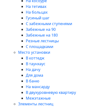
На косоуре
На тетивах
На больцах
Гусиный шаг
С забежными ступенями
Забежные на 90
Забежные на 180
Резные лестницы
С площадками
Место установки
В коттедж
В таунхаус
На дачу
Для дома
В баню
На мансарду
В двухуровневую квартиру
Межэтажные
Элементы лестниц