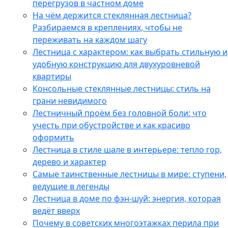
перегрузов в частном доме
На чём держится стеклянная лестница?
Разбираемся в креплениях, чтобы не
переживать на каждом шагу
Лестница с характером: как выбрать стильную и
удобную конструкцию для двухуровневой
квартиры
Консольные стеклянные лестницы: стиль на
грани невидимого
Лестничный проём без головной боли: что
учесть при обустройстве и как красиво
оформить
Лестница в стиле шале в интерьере: тепло гор,
дерево и характер
Самые таинственные лестницы в мире: ступени,
ведущие в легенды
Лестница в доме по фэн-шуй: энергия, которая
ведёт вверх
Почему в советских многоэтажках перила при