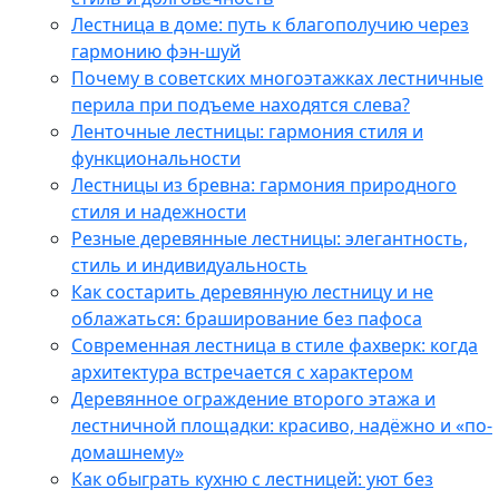
Лестница в доме: путь к благополучию через
гармонию фэн-шуй
Почему в советских многоэтажках лестничные
перила при подъеме находятся слева?
Ленточные лестницы: гармония стиля и
функциональности
Лестницы из бревна: гармония природного
стиля и надежности
Резные деревянные лестницы: элегантность,
стиль и индивидуальность
Как состарить деревянную лестницу и не
облажаться: браширование без пафоса
Современная лестница в стиле фахверк: когда
архитектура встречается с характером
Деревянное ограждение второго этажа и
лестничной площадки: красиво, надёжно и «по-
домашнему»
Как обыграть кухню с лестницей: уют без