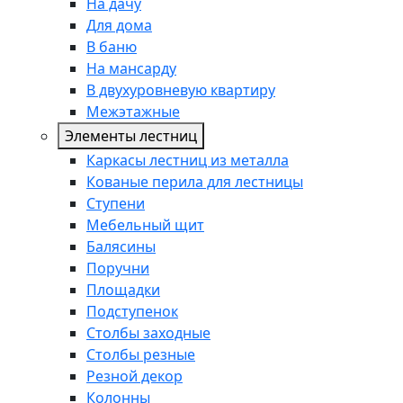
На дачу
Для дома
В баню
На мансарду
В двухуровневую квартиру
Межэтажные
Элементы лестниц
Каркасы лестниц из металла
Кованые перила для лестницы
Ступени
Мебельный щит
Балясины
Поручни
Площадки
Подступенок
Столбы заходные
Столбы резные
Резной декор
Колонны