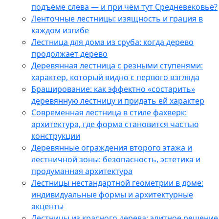
подъёме слева — и при чём тут Средневековье?
Ленточные лестницы: изящность и грация в
каждом изгибе
Лестница для дома из сруба: когда дерево
продолжает дерево
Деревянная лестница с резными ступенями:
характер, который видно с первого взгляда
Браширование: как эффектно «состарить»
деревянную лестницу и придать ей характер
Современная лестница в стиле фахверк:
архитектура, где форма становится частью
конструкции
Деревянные ограждения второго этажа и
лестничной зоны: безопасность, эстетика и
продуманная архитектура
Лестницы нестандартной геометрии в доме:
индивидуальные формы и архитектурные
акценты
Лестницы из красного дерева: элитное решение