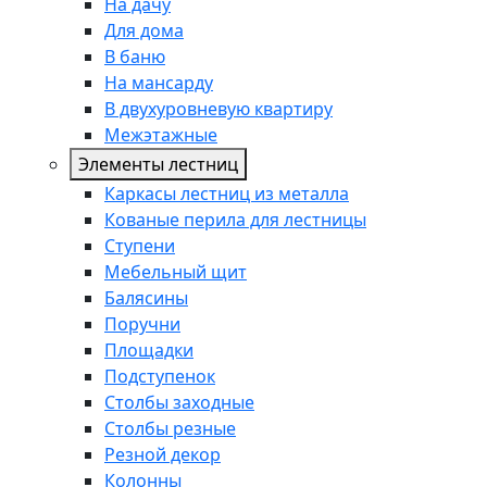
На дачу
Для дома
В баню
На мансарду
В двухуровневую квартиру
Межэтажные
Элементы лестниц
Каркасы лестниц из металла
Кованые перила для лестницы
Ступени
Мебельный щит
Балясины
Поручни
Площадки
Подступенок
Столбы заходные
Столбы резные
Резной декор
Колонны