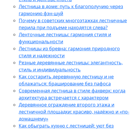
Лестница в доме: путь к благополучию через
гармонию фэн-шуй
Почему в советских многоэтажках лестничные
перила при подъеме находятся слева?
Ленточные лестницы: гармония стиля и
функциональности
Лестницы из бревна: гармония природного
стиля и надежности
Резные деревянные лестницы: элегантность,
стиль и индивидуальность
Как состарить деревянную лестницу и не
облажаться: браширование без пафоса
Современная лестница в стиле фахверк: когда
архитектура встречается с характером
Деревянное ограждение второго этажа и
лестничной площадки: красиво, надёжно и «по-
домашнему»
Как обыграть кухню с лестницей: уют без