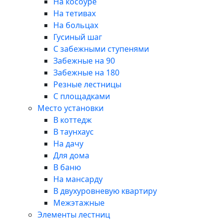
На косоуре
На тетивах
На больцах
Гусиный шаг
С забежными ступенями
Забежные на 90
Забежные на 180
Резные лестницы
С площадками
Место установки
В коттедж
В таунхаус
На дачу
Для дома
В баню
На мансарду
В двухуровневую квартиру
Межэтажные
Элементы лестниц