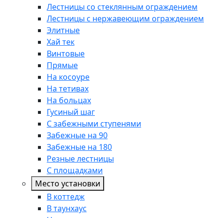
Лестницы со стеклянным ограждением
Лестницы с нержавеющим ограждением
Элитные
Хай тек
Винтовые
Прямые
На косоуре
На тетивах
На больцах
Гусиный шаг
С забежными ступенями
Забежные на 90
Забежные на 180
Резные лестницы
С площадками
Место установки
В коттедж
В таунхаус