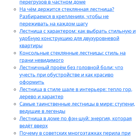
перегрузов в частном доме
На чём держится стеклянная лестница?
Разбираемся в креплениях, чтобы не
переживать на каждом шагу
Лестница с характером: как выбрать стильную и
удобную конструкцию для двухуровневой
квартиры
Консольные стеклянные лестницы: стиль на
грани невидимого
Лестничный проём без головной боли: что
учесть при обустройстве и как красиво
оформить
Лестница в стиле шале в интерьере: тепло гор,
дерево и характер
Самые таинственные лестницы в мире: ступени,
ведущие в легенды
Лестница в доме по фэн-шуй: энергия, которая
ведёт вверх
Почему в советских многоэтажках перила при