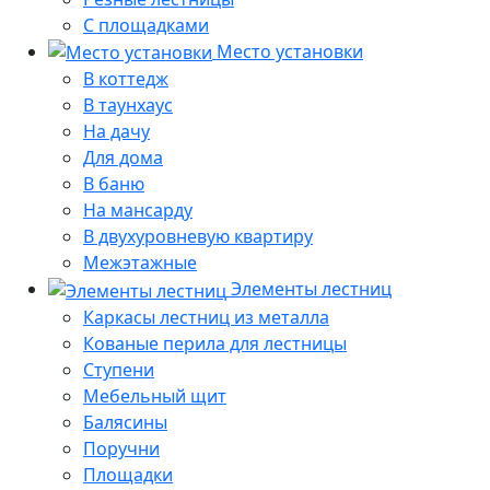
С площадками
Место установки
В коттедж
В таунхаус
На дачу
Для дома
В баню
На мансарду
В двухуровневую квартиру
Межэтажные
Элементы лестниц
Каркасы лестниц из металла
Кованые перила для лестницы
Ступени
Мебельный щит
Балясины
Поручни
Площадки