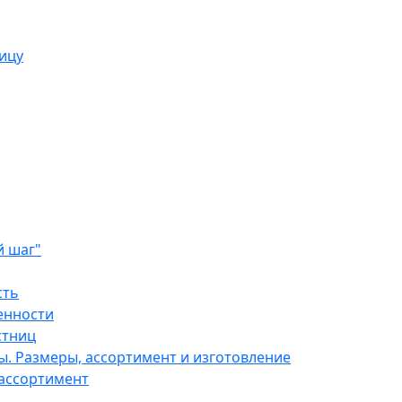
ицу
й шаг"
сть
бенности
стниц
ы. Размеры, ассортимент и изготовление
 ассортимент