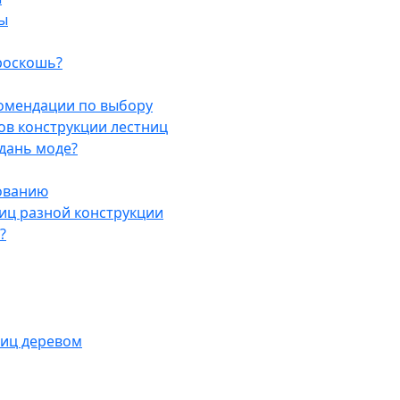
цы
 роскошь?
комендации по выбору
ов конструкции лестниц
дань моде?
рованию
иц разной конструкции
?
ниц деревом