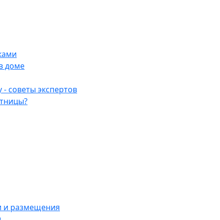
ками
в доме
 - советы экспертов
стницы?
и и размещения
ы