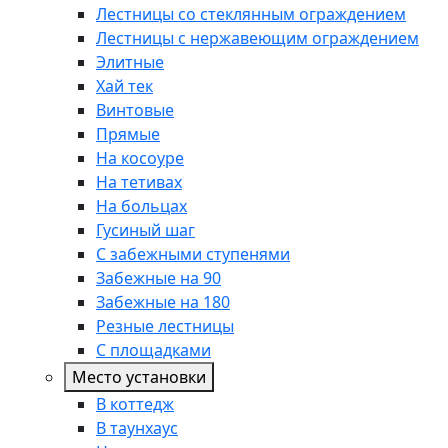
Лестницы со стеклянным ограждением
Лестницы с нержавеющим ограждением
Элитные
Хай тек
Винтовые
Прямые
На косоуре
На тетивах
На больцах
Гусиный шаг
С забежными ступенями
Забежные на 90
Забежные на 180
Резные лестницы
С площадками
Место установки
В коттедж
В таунхаус