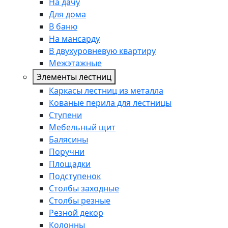
На дачу
Для дома
В баню
На мансарду
В двухуровневую квартиру
Межэтажные
Элементы лестниц
Каркасы лестниц из металла
Кованые перила для лестницы
Ступени
Мебельный щит
Балясины
Поручни
Площадки
Подступенок
Столбы заходные
Столбы резные
Резной декор
Колонны