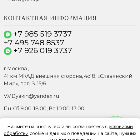
КОНТАКТНАЯ ИНФОРМАЦИЯ
+7 985 519 3737
+7 495 748 8537
+7 926 019 3737
г.
Москва
,
41 км МКАД внешняя сторона, 4c18, «Славянский
Мир», пав. З-15/6
V.V.Dyakin@yandex.ru
Пн-Сб 9:00-18:00, Вс 10:00-17:00.
Нажмите на кнопку, если вы соглашаетесь с
условиями
© Все права защищены, 2000 - 2026
обработки
cookie и данных о поведении на сайте, нужных
География работы
/
Карта сайта