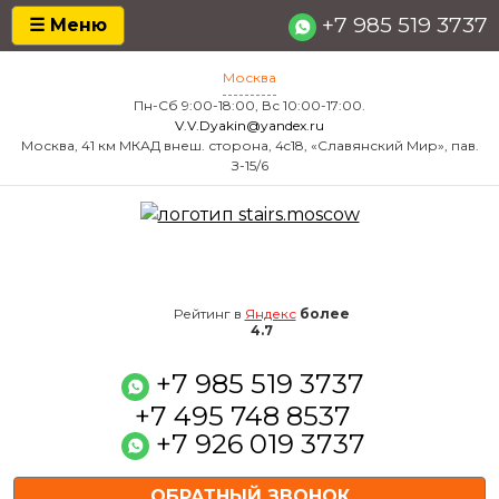
+7 985 519 3737
☰ Меню
Москва
Пн-Сб 9:00-18:00, Вс 10:00-17:00.
V.V.Dyakin@yandex.ru
Москва, 41 км МКАД внеш. сторона, 4c18, «Славянский Мир», пав.
З-15/6
4.7
Рейтинг в
Яндекс
более
4.7
+7 985 519 3737
+7 495 748 8537
+7 926 019 3737
ОБРАТНЫЙ ЗВОНОК